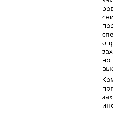
ро
сни
пос
сп
оп
зах
но 
выс
Ко
по
за
ин