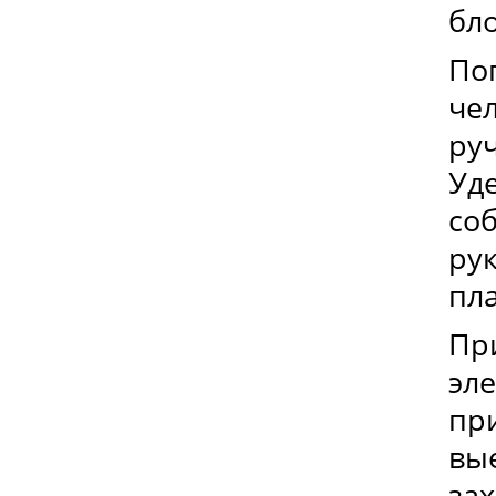
бл
По
чел
ру
Уд
со
ру
пл
Пр
эл
пр
вы
зах