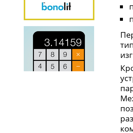
Пе
тип
изг
Кро
уст
па
Ме
по
раз
ком