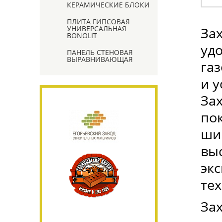
КЕРАМИЧЕСКИЕ БЛОКИ
ПЛИТА ГИПСОВАЯ
УНИВЕРСАЛЬНАЯ
Зах
BONOLIT
уд
ПАНЕЛЬ СТЕНОВАЯ
ВЫРАВНИВАЮЩАЯ
га
и у
За
по
ши
вы
эк
те
Зах