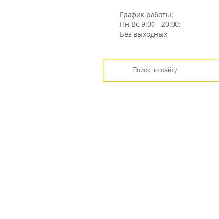
График работы:
Пн-Вс
9:00 - 20:00;
Без выходных
ГЛАВНАЯ
ЦЕНЫ
ИНТЕРНЕТ-МАГАЗИН
ГЛАВНАЯ
КАТАЛОГ
ИНСТРУМЕНТ ДЛЯ ГАЗ
УХВАТ ДЛЯ ПЕРЕНОСКИ БЛОКОВ И КИРПИЧЕЙ