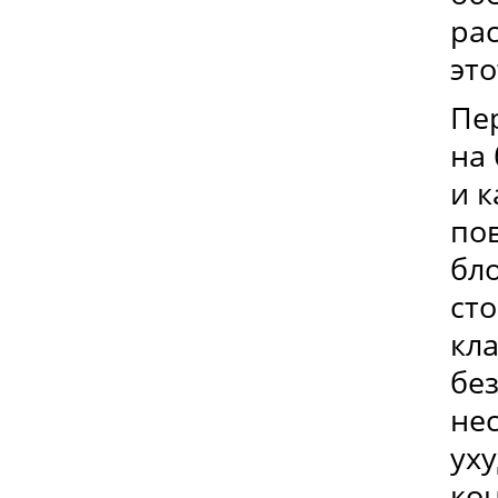
ра
эт
Пер
на 
и 
по
бло
сто
кл
бе
не
ух
ко