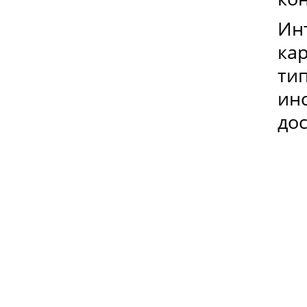
Ин
ка
ти
ин
до
ИНСТРУКЦИЯ ПО КЛАДКЕ ИЗ
ГАЗОБЕТОНА