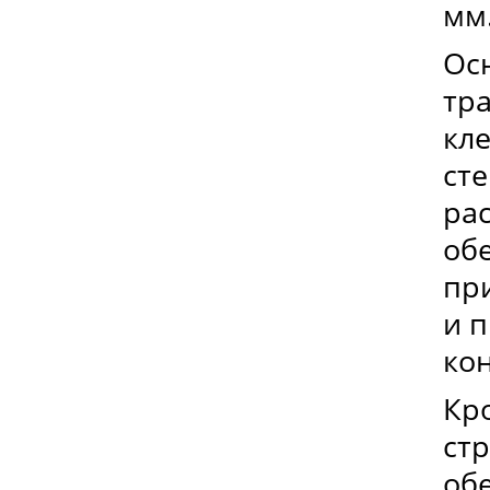
мм
Ос
тр
кл
сте
ра
об
пр
и 
ко
Кро
ст
об