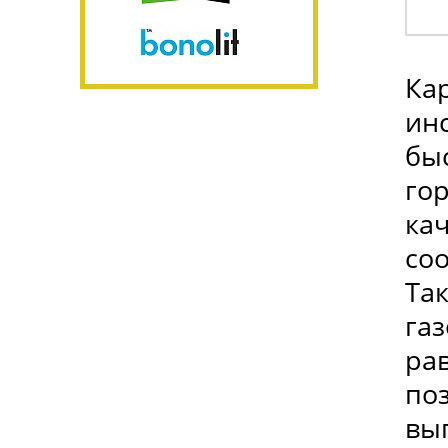
Ка
ин
быс
го
ка
со
Та
га
ра
поз
вып