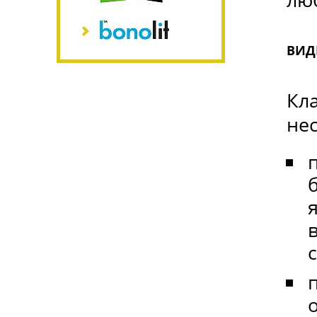
ВИД
Кл
не