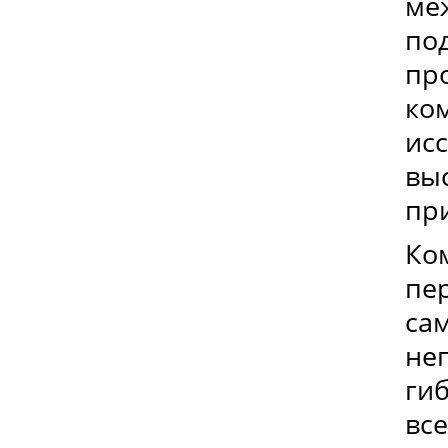
ме
по
пр
ко
ис
вы
пр
Ко
пе
са
неп
гиб
вс