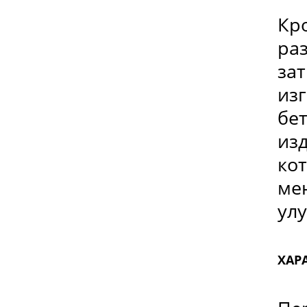
Кро
ра
за
изг
бет
изд
ко
ме
ул
ХАР