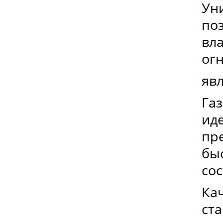
Уни
по
вл
ог
яв
Га
ид
пре
быс
сос
Ка
ст