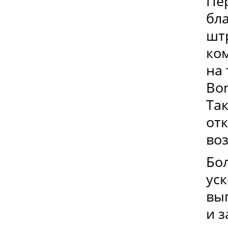
Пе
бл
шт
ко
на 
Bo
Та
от
во
Бо
ус
вы
и з