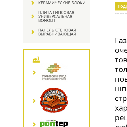
КЕРАМИЧЕСКИЕ БЛОКИ
Под
ПЛИТА ГИПСОВАЯ
УНИВЕРСАЛЬНАЯ
BONOLIT
ПАНЕЛЬ СТЕНОВАЯ
ВЫРАВНИВАЮЩАЯ
Га
оч
то
то
по
шп
ст
ха
ре
лю