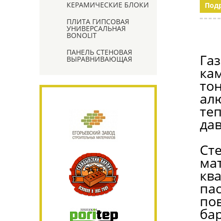
КЕРАМИЧЕСКИЕ БЛОКИ
Под
ПЛИТА ГИПСОВАЯ
УНИВЕРСАЛЬНАЯ
BONOLIT
ПАНЕЛЬ СТЕНОВАЯ
Га
ВЫРАВНИВАЮЩАЯ
ка
то
ал
те
дав
Ст
ма
кв
па
по
ба