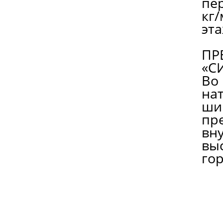
пер
кг/
эта
ПР
«С
Во
на
ши
пр
вн
выс
го