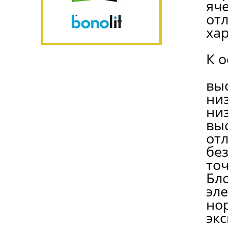
яч
от
ха
К 
вы
ни
ни
вы
от
без
то
Бл
эл
но
эк