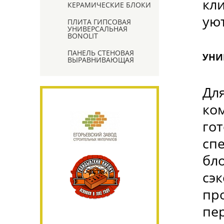
кл
КЕРАМИЧЕСКИЕ БЛОКИ
ую
ПЛИТА ГИПСОВАЯ
УНИВЕРСАЛЬНАЯ
BONOLIT
ПАНЕЛЬ СТЕНОВАЯ
УНИ
ВЫРАВНИВАЮЩАЯ
Дл
ко
го
сп
бл
сэ
пр
пе