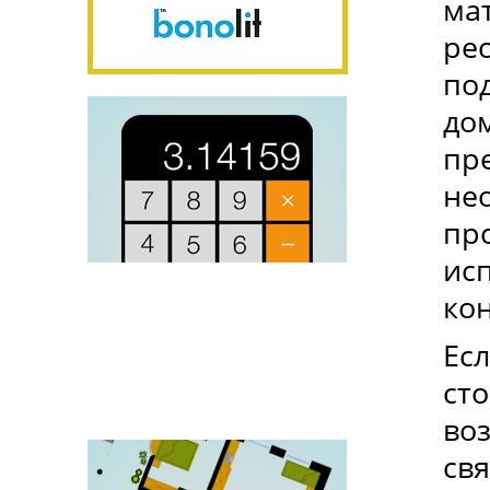
ма
рес
по
до
пр
не
пр
ис
ко
Ес
сто
во
свя