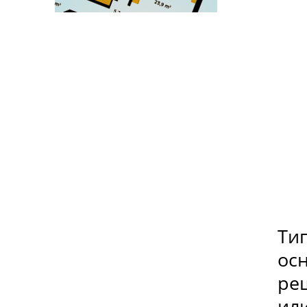
Ти
ос
ре
или