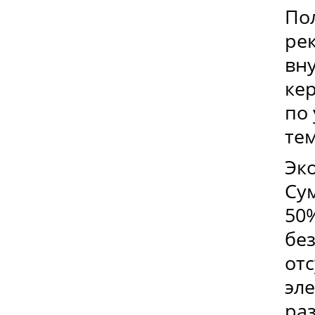
По
ре
вн
кер
по
тем
Эк
Су
50
бе
от
эле
раз