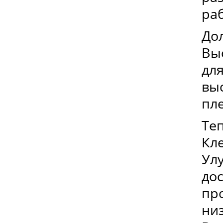
раб
До
Вы
дл
вы
пле
Те
Кле
Ул
до
пр
ни