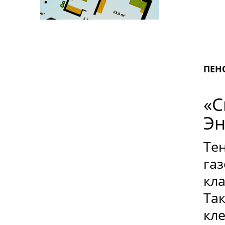
ПЕН
«С
Эн
Те
га
кл
Та
кле