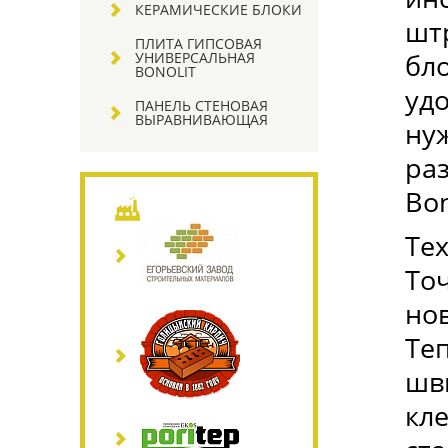
КЕРАМИЧЕСКИЕ БЛОКИ
шт
ПЛИТА ГИПСОВАЯ
бл
УНИВЕРСАЛЬНАЯ
BONOLIT
уд
ПАНЕЛЬ СТЕНОВАЯ
ВЫРАВНИВАЮЩАЯ
ну
ра
Bon
Тех
То
нов
Теп
шв
кл