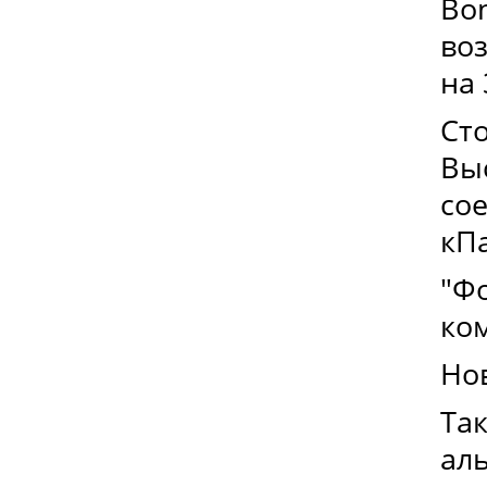
Bon
во
на 
Ст
Вы
сое
кПа
"Ф
ко
Но
Та
ал