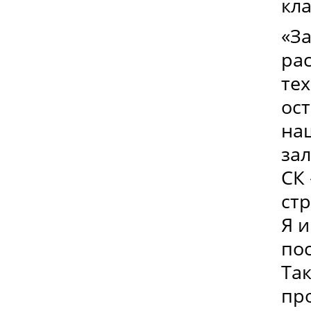
кл
«З
ра
тех
ос
на
за
СК
стр
Я и
по
Та
про