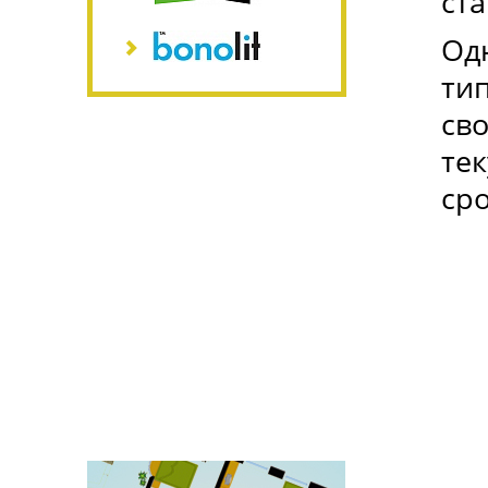
ста
Одн
ти
сво
тек
ср