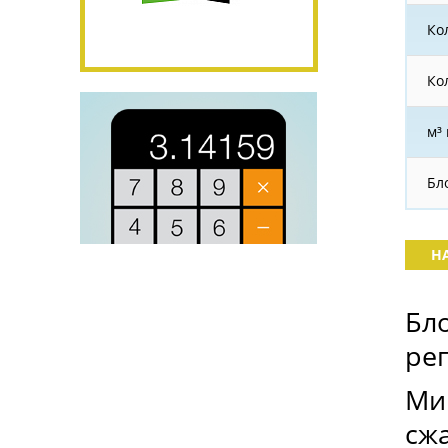
Ко
Ко
м³
Бл
Н
Бло
ре
Ми
сж