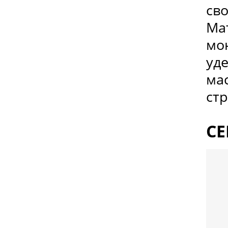
сво
Ма
мо
уд
мас
стр
СЕ