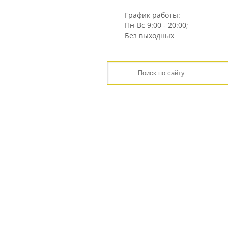
График работы:
Пн-Вс
9:00 - 20:00;
Без выходных
ГЛАВНАЯ
ЦЕНЫ
ИНТЕРНЕТ-МАГАЗИН
ГЛАВНАЯ
КАТАЛОГ
СТЕНОВЫЕ БЛОКИ
СТЕНОВЫЕ ГАЗОБЕТОННЫЕ БЛОКИ БОНОЛИТ Д
СТЕНОВОЙ БЛОК BONOLIT D300 600Х250Х300 М